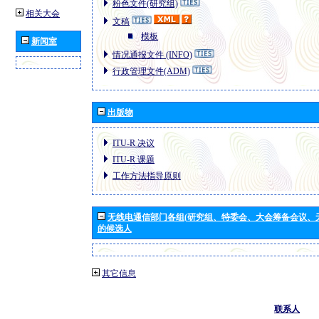
粉色文件(研究组)
相关大会
文稿
模板
新闻室
情况通报文件 (INFO)
行政管理文件(ADM)
出版物
ITU-R 决议
ITU-R 课题
工作方法指导原则
无线电通信部门各组(研究组、特委会、大会筹备会议、
的候选人
其它信息
联系人