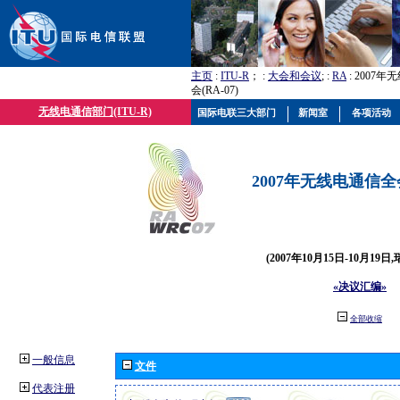
主页
:
ITU-R
； :
大会和会议
; :
RA
: 2007
会(RA-07)
无线电通信部门(ITU-R)
国际电联三大部门
新闻室
各项活动
2007年无线电通信全会(
(2007年10月15日-10月19日
«决议汇编»
全部收缩
一般信息
文件
代表注册