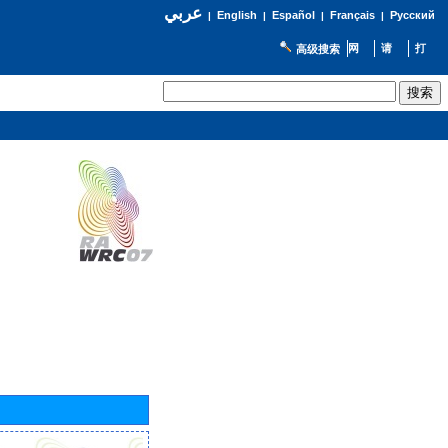
عربي
English
Español
Français
Русский
|
|
|
|
高级搜索