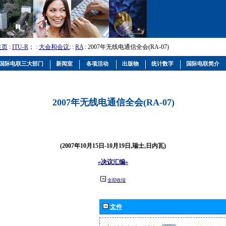
主页
:
ITU-R
； :
大会和会议
; :
RA
: 2007年无线电通信全会(RA-07)
国际电联三大部门
新闻室
各项活动
出版物
统计数字
国际电联简介
2007年无线电通信全会(RA-07)
(2007年10月15日-10月19日,瑞士,日内瓦)
«决议汇编»
全部收缩
文件