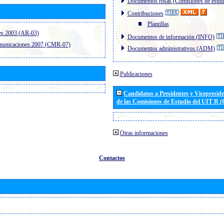
Documentos rosas (Comisiones de estud
Contribuciones
Plantillas
es 2003 (AR-03)
Documentos de información (INFO)
omunicaciones 2007 (CMR-07)
Documentos administrativos (ADM)
Publicaciones
Candidatos a Presidentes y Vicepresid
de las Comisiones de Estudio del UIT R 
Otras informaciones
Contactos