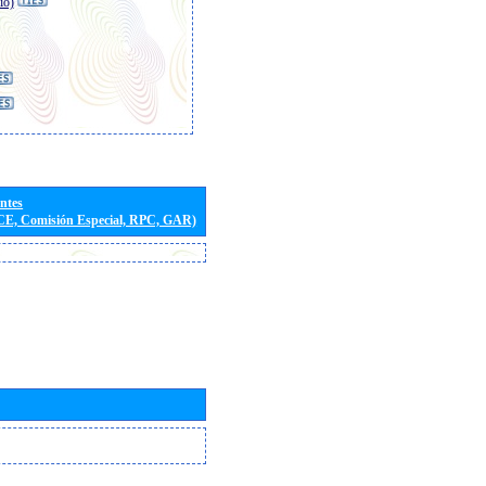
io)
entes
(CE, Comisión Especial, RPC, GAR)