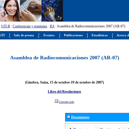
:
UIT-R
:
Conferencias y reuniones
:
RA
: Asamblea de Radiocomunicaciones 2007 (AR-07)
 UIT
Sala de prensa
Eventos
Publicaciones
Estadísticas
Acerca d
Asamblea de Radiocomunicaciones 2007 (AR-07)
(Ginebra, Suiza, 15 de octubre-19 de octubre de 2007)
Libro del Resoluciones
Contraer todo
Documentos