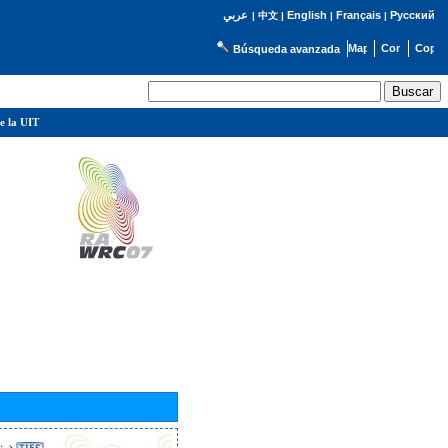
English
Français
Русский
عربي
|
中文
|
|
|
Búsqueda avanzada
e la UIT