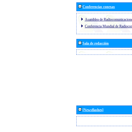
Conferencias conexas
Asamblea de Radiocomunicacion
Conferencia Mundial de Radioc
Sala de redacción
[Newsflashes]