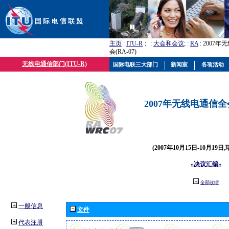
主页
:
ITU-R
； :
大会和会议
; :
RA
: 2007
会(RA-07)
无线电通信部门(ITU-R)
国际电联三大部门
新闻室
各项活动
2007年无线电通信全会(
(2007年10月15日-10月19日
«决议汇编»
全部收缩
一般信息
文件
代表注册