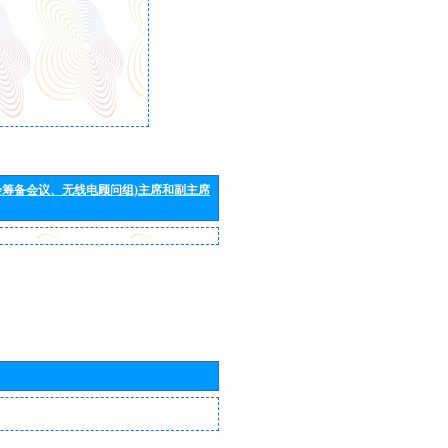
会筹备会议、无线电顾问组)主席和副主席