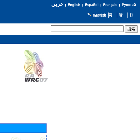
عربي
English
Español
Français
Русский
|
|
|
|
高级搜索