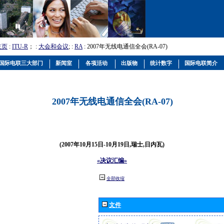
主页
:
ITU-R
； :
大会和会议
; :
RA
: 2007年无线电通信全会(RA-07)
国际电联三大部门
新闻室
各项活动
出版物
统计数字
国际电联简介
2007年无线电通信全会(RA-07)
(2007年10月15日-10月19日,瑞士,日内瓦)
«决议汇编»
全部收缩
文件