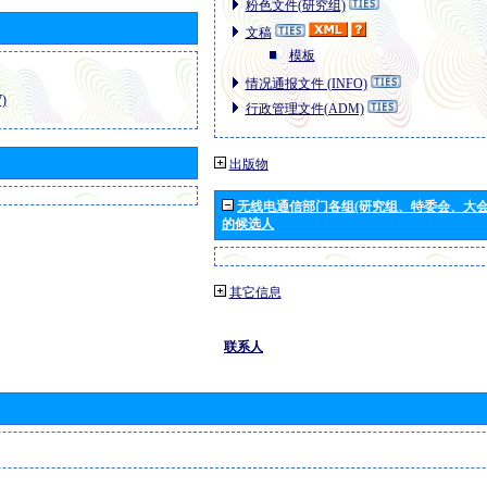
粉色文件(研究组)
文稿
模板
情况通报文件 (INFO)
)
行政管理文件(ADM)
出版物
无线电通信部门各组(研究组、特委会、大
的候选人
其它信息
联系人