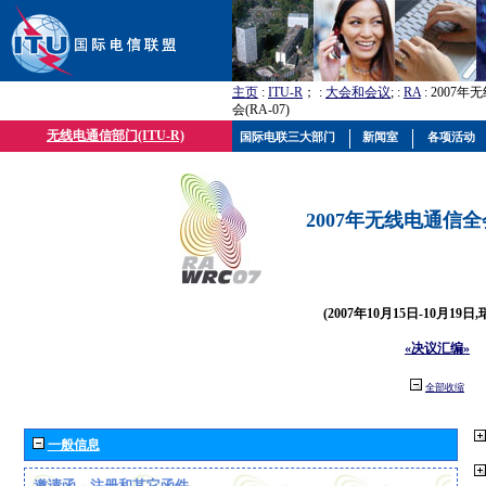
主页
:
ITU-R
； :
大会和会议
; :
RA
: 2007
会(RA-07)
无线电通信部门(ITU-R)
国际电联三大部门
新闻室
各项活动
2007年无线电通信全会(
(2007年10月15日-10月19日
«决议汇编»
全部收缩
一般信息
邀请函、注册和其它函件