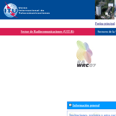
Pagína principal
Sector de Radiocomunicaciones (UIT-R)
Sectores de la
Información general
Invitaciones, registro y otra c