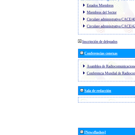
Estados Miembros
Miembros del Sector
Circulare administrativa CACE/4
Circulare administrativa CACE/4
Inscripción de delegados
Conferencias conexas
Asamblea de Radiocomunicacion
Conferencia Mundial de Radioc
Sala de redacción
[Newsflashes]