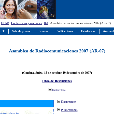
:
UIT-R
:
Conferencias y reuniones
:
RA
: Asamblea de Radiocomunicaciones 2007 (AR-07)
 UIT
Sala de prensa
Eventos
Publicaciones
Estadísticas
Acerca d
Asamblea de Radiocomunicaciones 2007 (AR-07)
(Ginebra, Suiza, 15 de octubre-19 de octubre de 2007)
Libro del Resoluciones
Contraer todo
Documentos
Publicaciones
orrespondencia