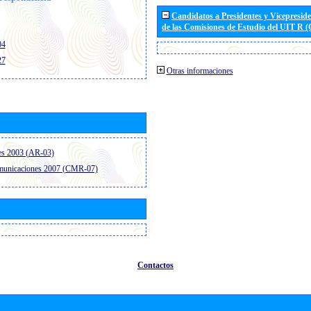
Candidatos a Presidentes y Vicepresid
de las Comisiones de Estudio del UIT R 
04
27
Otras informaciones
es 2003 (AR-03)
omunicaciones 2007 (CMR-07)
Contactos