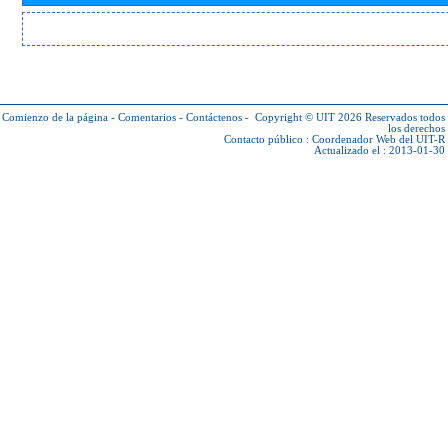
Comienzo de la página
-
Comentarios
-
Contáctenos
-
Copyright © UIT 2026
Reservados todos
los derechos
Contacto público :
Coordenador Web del UIT-R
Actualizado el : 2013-01-30