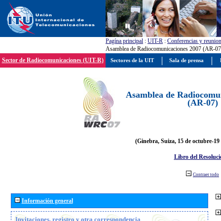
Pagína principal
:
UIT-R
:
Conferencias y reunio
Asamblea de Radiocomunicaciones 2007 (AR-07
Sector de Radiocomunicaciones (UIT-R)
Sectores de la UIT
Sala de prensa
Asamblea de Radiocomun
(AR-07)
(Ginebra, Suiza, 15 de octubre-19
Libro del Resoluci
Contraer todo
Información general
Invitaciones, registro y otra correspondencia