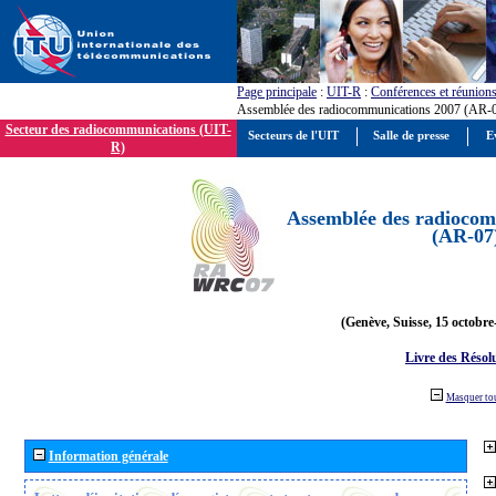
Page principale
:
UIT-R
:
Conférences et réunion
Assemblée des radiocommunications 2007 (AR-
Secteur des radiocommunications (UIT-
Secteurs de l'UIT
Salle de presse
E
R)
Assemblée des radiocom
(AR-07
(Genève, Suisse, 15 octobre
Livre des Résol
Masquer to
Information générale