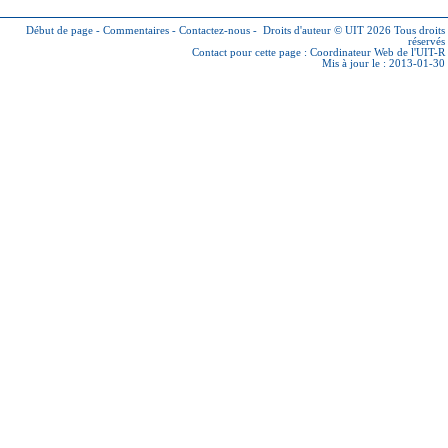
Début de page
-
Commentaires
-
Contactez-nous
-
Droits d'auteur © UIT 2026
Tous droits
réservés
Contact pour cette page :
Coordinateur Web de l'UIT-R
Mis à jour le : 2013-01-30