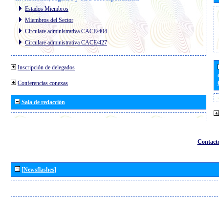
Estados Miembros
Miembros del Sector
Circulare administrativa CACE/404
Circulare administrativa CACE/427
Inscripción de delegados
Conferencias conexas
Sala de redacción
Contact
[Newsflashes]