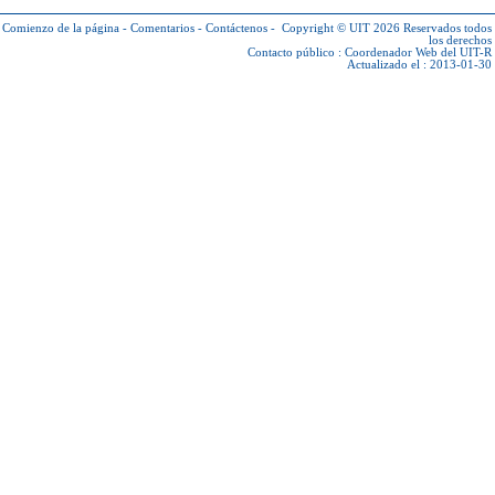
Comienzo de la página
-
Comentarios
-
Contáctenos
-
Copyright © UIT 2026
Reservados todos
los derechos
Contacto público :
Coordenador Web del UIT-R
Actualizado el : 2013-01-30