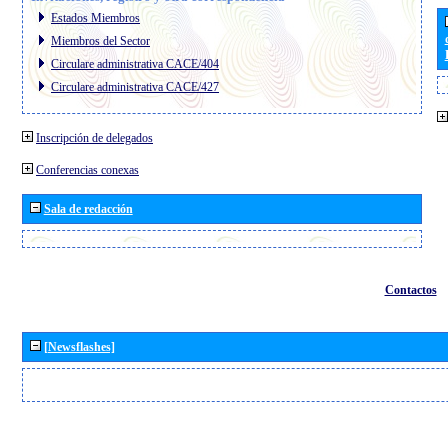
Estados Miembros
Miembros del Sector
Circulare administrativa CACE/404
Circulare administrativa CACE/427
Inscripción de delegados
Conferencias conexas
Sala de redacción
Contactos
[Newsflashes]