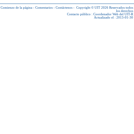
Comienzo de la página
-
Comentarios
-
Contáctenos
-
Copyright © UIT 2026
Reservados todos
los derechos
Contacto público :
Coordenador Web del UIT-R
Actualizado el : 2013-01-30