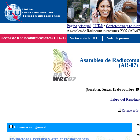
Pagína principal
:
UIT-R
:
Conferencias y reunio
Asamblea de Radiocomunicaciones 2007 (AR-07
Sector de Radiocomunicaciones (UIT-R)
Sectores de la UIT
Sala de prensa
Asamblea de Radiocomun
(AR-07)
(Ginebra, Suiza, 15 de octubre-19
Libro del Resoluci
Contraer todo
Información general
Invitaciones, registro y otra correspondencia