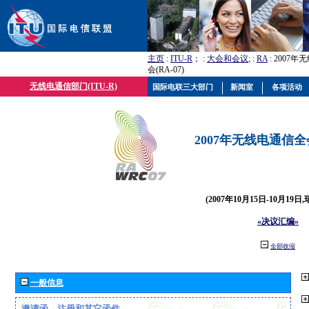
主页
:
ITU-R
； :
大会和会议
; :
RA
: 2007
会(RA-07)
无线电通信部门(ITU-R)
国际电联三大部门
新闻室
各项活动
2007年无线电通信全会(
(2007年10月15日-10月19日
«决议汇编»
全部收缩
一般信息
邀请函、注册和其它函件