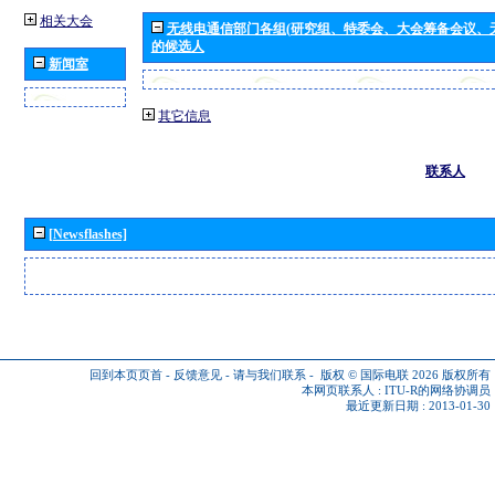
相关大会
无线电通信部门各组(研究组、特委会、大会筹备会议、
的候选人
新闻室
其它信息
联系人
[Newsflashes]
回到本页页首
-
反馈意见
-
请与我们联系
-
版权 © 国际电联 2026
版权所有
本网页联系人 :
ITU-R的网络协调员
最近更新日期 : 2013-01-30