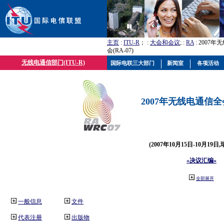
主页
:
ITU-R
； :
大会和会议
; :
RA
: 2007
会(RA-07)
无线电通信部门(ITU-R)
国际电联三大部门
新闻室
各项活动
2007年无线电通信全会(
(2007年10月15日-10月19日
«决议汇编»
全部展开
一般信息
文件
代表注册
出版物