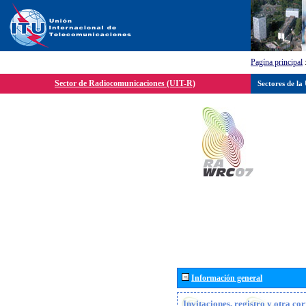
Pagína principal
Sector de Radiocomunicaciones (UIT-R)
Sectores de la
Información general
Invitaciones, registro y otra c