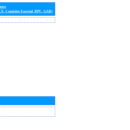
entes
(CE, Comisión Especial, RPC, GAR)