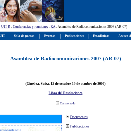
:
UIT-R
:
Conferencias y reuniones
:
RA
: Asamblea de Radiocomunicaciones 2007 (AR-07)
 UIT
Sala de prensa
Eventos
Publicaciones
Estadísticas
Acerca d
Asamblea de Radiocomunicaciones 2007 (AR-07)
(Ginebra, Suiza, 15 de octubre-19 de octubre de 2007)
Libro del Resoluciones
Contraer todo
Documentos
Publicaciones
orrespondencia