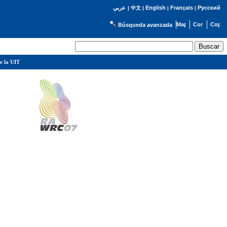
English
Français
Русский
عربي
|
中文
|
|
|
Búsqueda avanzada
e la UIT