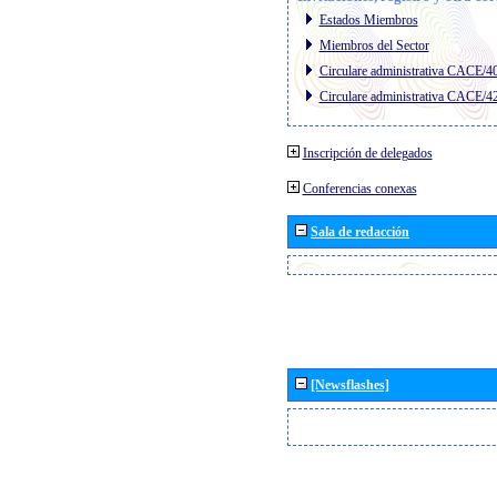
Estados Miembros
Miembros del Sector
Circulare administrativa CACE/4
Circulare administrativa CACE/4
Inscripción de delegados
Conferencias conexas
Sala de redacción
[Newsflashes]