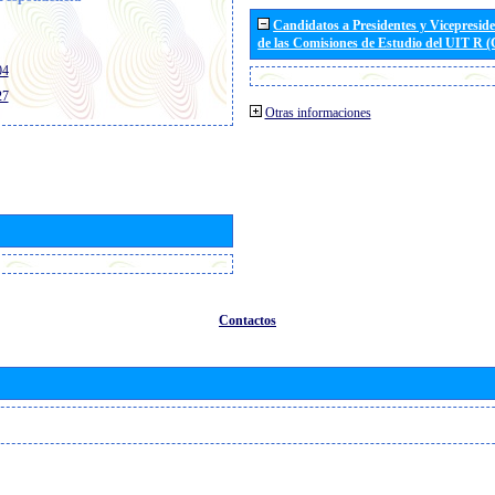
Candidatos a Presidentes y Vicepresid
de las Comisiones de Estudio del UIT R 
04
27
Otras informaciones
Contactos