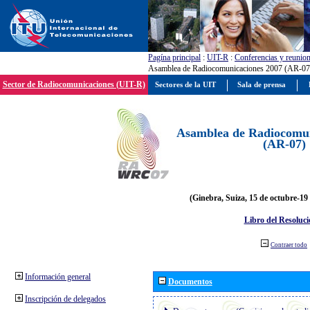
Pagína principal
:
UIT-R
:
Conferencias y reunio
Asamblea de Radiocomunicaciones 2007 (AR-07
Sector de Radiocomunicaciones (UIT-R)
Sectores de la UIT
Sala de prensa
Asamblea de Radiocomun
(AR-07)
(Ginebra, Suiza, 15 de octubre-19
Libro del Resoluci
Contraer todo
Información general
Documentos
Inscripción de delegados