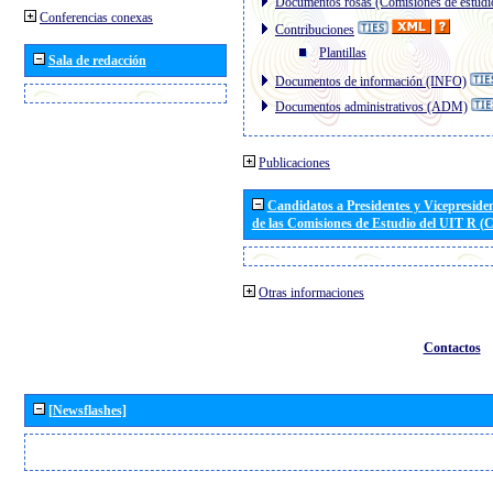
Documentos rosas (Comisiones de estudi
Conferencias conexas
Contribuciones
Plantillas
Sala de redacción
Documentos de información (INFO)
Documentos administrativos (ADM)
Publicaciones
Candidatos a Presidentes y Vicepreside
de las Comisiones de Estudio del UIT R 
Otras informaciones
Contactos
[Newsflashes]