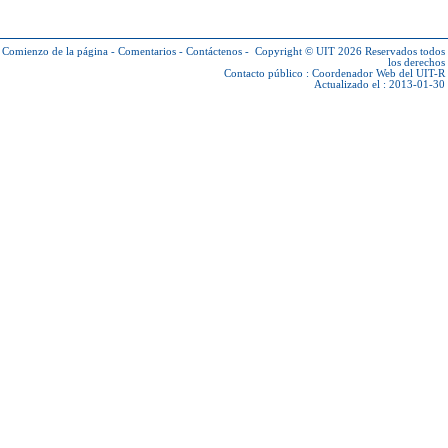
Comienzo de la página
-
Comentarios
-
Contáctenos
-
Copyright © UIT 2026
Reservados todos
los derechos
Contacto público :
Coordenador Web del UIT-R
Actualizado el : 2013-01-30