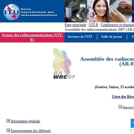
Page principale
:
UIT-R
:
Conférences et réunion
Assemblée des radiocommunications 2007 (AR-
Secteur des radiocommunications (UIT-
Secteurs de l'UIT
Salle de presse
E
R)
Assemblée des radioco
(AR-0
(Genève, Suisse, 15 octob
Livre des Réso
Masquer 
Information générale
Enregistrement des délégués