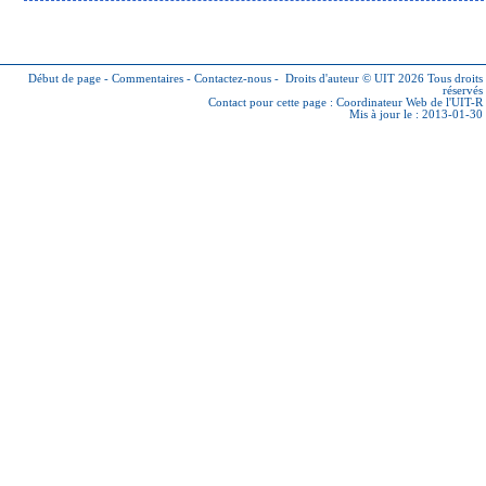
Début de page
-
Commentaires
-
Contactez-nous
-
Droits d'auteur © UIT 2026
Tous droits
réservés
Contact pour cette page :
Coordinateur Web de l'UIT-R
Mis à jour le : 2013-01-30