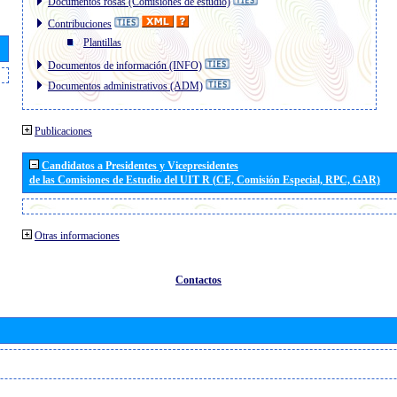
Documentos rosas (Comisiones de estudio)
Contribuciones
Plantillas
Documentos de información (INFO)
Documentos administrativos (ADM)
Publicaciones
Candidatos a Presidentes y Vicepresidentes
de las Comisiones de Estudio del UIT R (CE, Comisión Especial, RPC, GAR)
Otras informaciones
Contactos