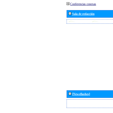
Conferencias conexas
Sala de redacción
[Newsflashes]