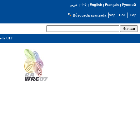
English
Français
Русский
عربي
|
中文
|
|
|
Búsqueda avanzada
e la UIT