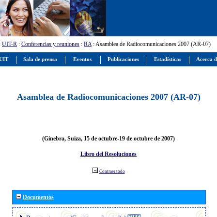
:
UIT-R
:
Conferencias y reuniones
:
RA
: Asamblea de Radiocomunicaciones 2007 (AR-07)
 UIT
Sala de prensa
Eventos
Publicaciones
Estadísticas
Acerca d
Asamblea de Radiocomunicaciones 2007 (AR-07)
(Ginebra, Suiza, 15 de octubre-19 de octubre de 2007)
Libro del Resoluciones
Contraer todo
Documentos