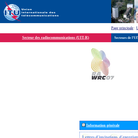
Page principale
:
Secteur des radiocommunications (UIT-R)
Secteurs de l'U
Information générale
Lettres d´invitations, d´enregis