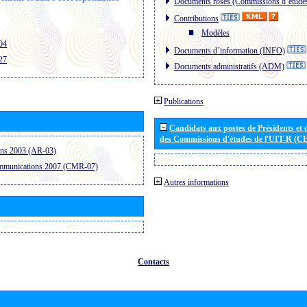
Documents roses (Commissions d´étude
Contributions
Modèles
04
Documents d´information (INFO)
27
Documents administratifs (ADM)
Publications
Candidats aux postes de Présidents et 
des Commissions d'études de l'UIT-R (C
ons 2003 (AR-03)
ommunications 2007 (CMR-07)
Autres informations
Contacts