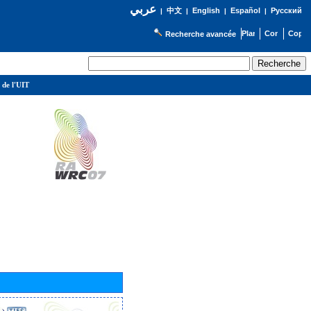
عربي
English
Español
Русский
|
中文
|
|
|
Recherche avancée
 de l'UIT