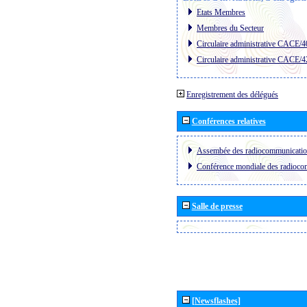
Etats Membres
Membres du Secteur
Circulaire administrative CACE/4
Circulaire administrative CACE/4
Enregistrement des délégués
Conférences relatives
Assembée des radiocommunicati
Conférence mondiale des radioc
Salle de presse
[Newsflashes]