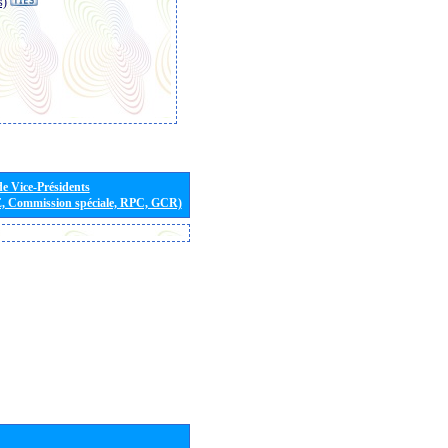
s)
de Vice-Présidents
E, Commission spéciale, RPC, GCR)