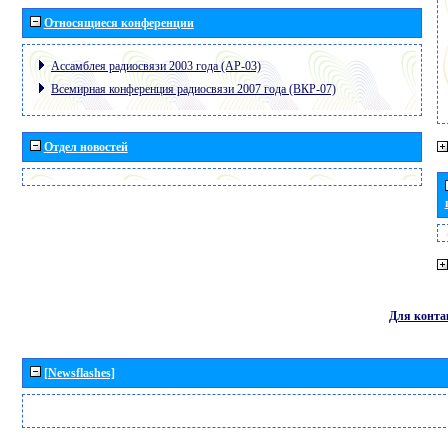
Относящиеся конференции
Ассамблея радиосвязи 2003 года (АР-03)
Всемирная конференция радиосвязи 2007 года (ВКР-07)
Отдел новостей
Для конта
[Newsflashes]