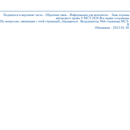
Подняться в верхнюю часть
-
Обратная связь
-
Информация для контактов
-
Знак охраны
авторского права © МСЭ 2026
Все права сохранены
По вопросам, связанным с этой страницей, обращаться :
Координатор Web-страницы МСЭ-
R
Обновлено : 2013-01-30