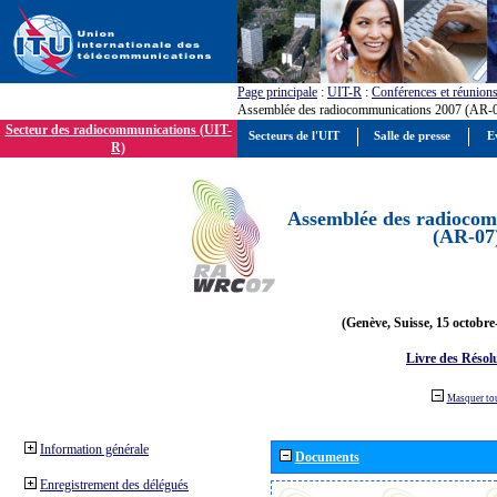
Page principale
:
UIT-R
:
Conférences et réunion
Assemblée des radiocommunications 2007 (AR-
Secteur des radiocommunications (UIT-
Secteurs de l'UIT
Salle de presse
E
R)
Assemblée des radiocom
(AR-07
(Genève, Suisse, 15 octobre
Livre des Résol
Masquer to
Information générale
Documents
Enregistrement des délégués