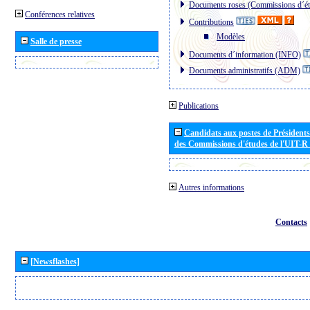
Documents roses (Commissions d´ét
Conférences relatives
Contributions
Modèles
Salle de presse
Documents d´information (INFO)
Documents administratifs (ADM)
Publications
Candidats aux postes de Présidents 
des Commissions d'études de l'UIT-R
Autres informations
Contacts
[Newsflashes]