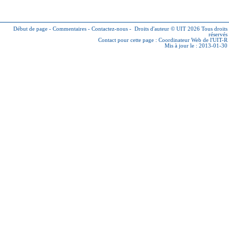
Début de page
-
Commentaires
-
Contactez-nous
-
Droits d'auteur © UIT 2026
Tous droits
réservés
Contact pour cette page :
Coordinateur Web de l'UIT-R
Mis à jour le : 2013-01-30