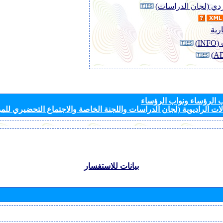
وردي (لجان الدراسات)
رية
I)
الرؤساء ونواب الرؤساء
ات الراديوية (لجان الدراسات واللجنة الخاصة والاجتماع التحضيري للمؤ
بيانات للاستفسار