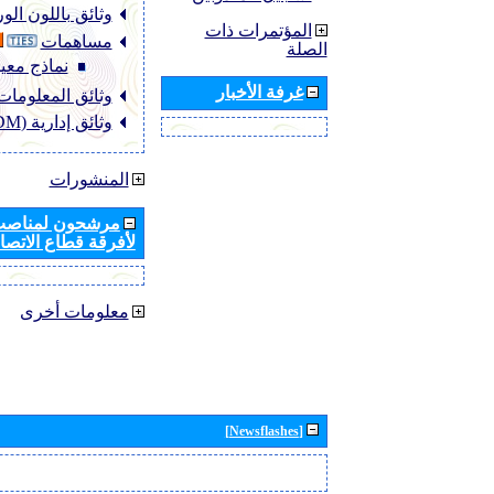
وثائق باللون ال
المؤتمرات ذات
مساهمات
الصلة
نماذج معيا
غرفة الأخبار
وثائق المعلومات (NFO
وثائق إدارية (ADM)
المنشورات
مرشحون لمناصب 
لأفرقة قطاع الاتصال
معلومات أخرى
[Newsflashes]