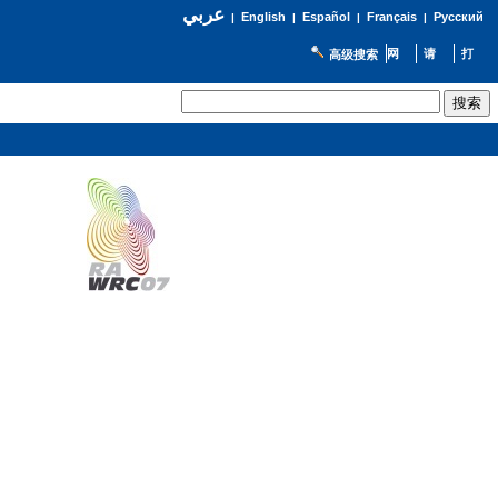
عربي
English
Español
Français
Русский
|
|
|
|
高级搜索