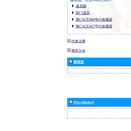
成员国
部门成员
第CACE/404号行政通函
第CACE/427号行政通函
代表注册
相关大会
新闻室
[Newsflashes]