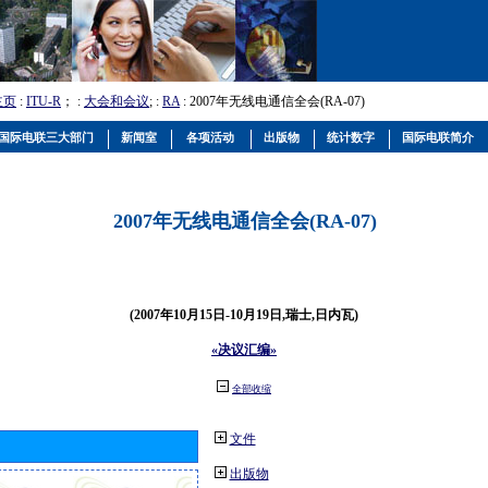
主页
:
ITU-R
； :
大会和会议
; :
RA
: 2007年无线电通信全会(RA-07)
国际电联三大部门
新闻室
各项活动
出版物
统计数字
国际电联简介
2007年无线电通信全会(RA-07)
(2007年10月15日-10月19日,瑞士,日内瓦)
«决议汇编»
全部收缩
文件
出版物