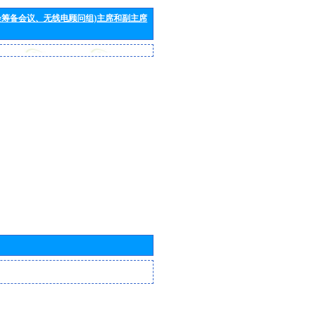
会筹备会议、无线电顾问组)主席和副主席