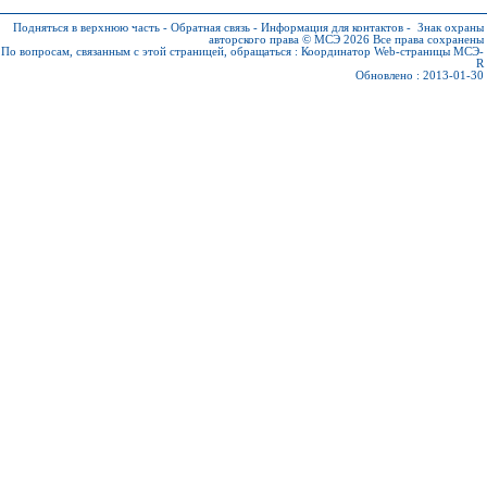
Подняться в верхнюю часть
-
Обратная связь
-
Информация для контактов
-
Знак охраны
авторского права © МСЭ 2026
Все права сохранены
По вопросам, связанным с этой страницей, обращаться :
Координатор Web-страницы МСЭ-
R
Обновлено : 2013-01-30