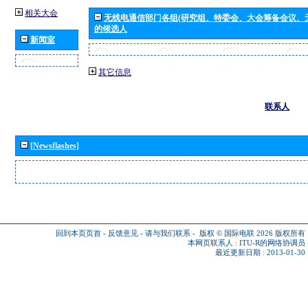
相关大会
无线电通信部门各组(研究组、特委会、大会筹备会议、
的候选人
新闻室
其它信息
联系人
[Newsflashes]
回到本页页首
-
反馈意见
-
请与我们联系
-
版权 © 国际电联 2026
版权所有
本网页联系人 :
ITU-R的网络协调员
最近更新日期 : 2013-01-30