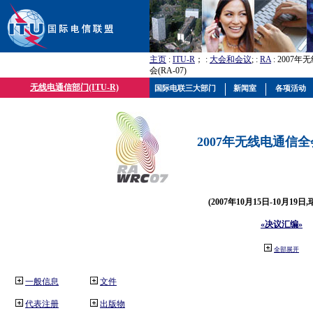
主页
:
ITU-R
； :
大会和会议
; :
RA
: 2007
会(RA-07)
无线电通信部门(ITU-R)
国际电联三大部门
新闻室
各项活动
2007年无线电通信全会(
(2007年10月15日-10月19日
«决议汇编»
全部展开
一般信息
文件
代表注册
出版物