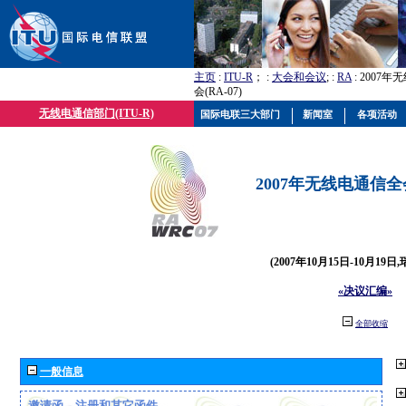
主页
:
ITU-R
； :
大会和会议
; :
RA
: 2007
会(RA-07)
无线电通信部门(ITU-R)
国际电联三大部门
新闻室
各项活动
2007年无线电通信全会(
(2007年10月15日-10月19日
«决议汇编»
全部收缩
一般信息
邀请函、注册和其它函件