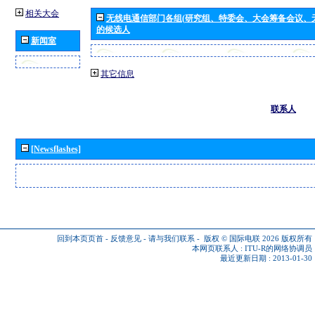
相关大会
无线电通信部门各组(研究组、特委会、大会筹备会议、
的候选人
新闻室
其它信息
联系人
[Newsflashes]
回到本页页首
-
反馈意见
-
请与我们联系
-
版权 © 国际电联 2026
版权所有
本网页联系人 :
ITU-R的网络协调员
最近更新日期 : 2013-01-30