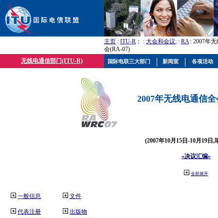
主页
:
ITU-R
； :
大会和会议
; :
RA
: 2007
会(RA-07)
无线电通信部门(ITU-R)
国际电联三大部门
新闻室
各项活动
2007年无线电通信全会(
(2007年10月15日-10月19日
«决议汇编»
全部展开
一般信息
文件
代表注册
出版物