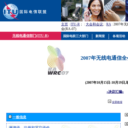
主页
:
ITU-R
； :
大会和会议
; :
RA
: 2007
会(RA-07)
无线电通信部门(ITU-R)
国际电联三大部门
新闻室
各项活动
2007年无线电通信全会(
(2007年10月15日-10月19日
«决议汇编»
全部收缩
一般信息
邀请函、注册和其它函件