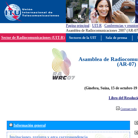
Pagína principal
:
UIT-R
:
Conferencias y reunio
Asamblea de Radiocomunicaciones 2007 (AR-07
Sector de Radiocomunicaciones (UIT-R)
Sectores de la UIT
Sala de prensa
Asamblea de Radiocomun
(AR-07)
(Ginebra, Suiza, 15 de octubre-19
Libro del Resoluci
Contraer todo
Información general
Invitaciones, registro y otra correspondencia