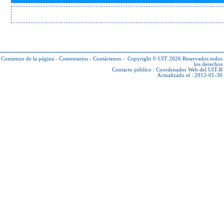
Comienzo de la página
-
Comentarios
-
Contáctenos
-
Copyright © UIT 2026
Reservados todos
los derechos
Contacto público :
Coordenador Web del UIT-R
Actualizado el : 2013-01-30