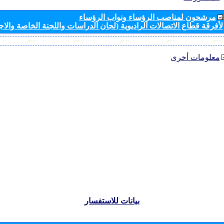
مرشحون لمناصب الرؤساء ونواب الرؤساء
لأفرقة قطاع الاتصالات الراديوية (لجان الدراسات واللجنة الخاصة والا
معلومات أخرى
بيانات للاستفسار