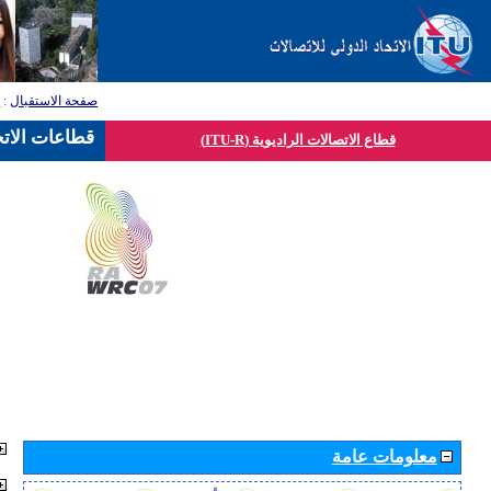
صفحة الاستقبال
:
ق
قطاعات الاتح
قطاع الاتصالات الراديوية (ITU-R)
معلومات عامة