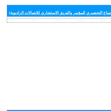
جتماع التحضيري للمؤتمر والفريق الاستشاري للاتصالات الراديوية)