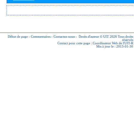
Début de page
-
Commentaires
-
Contactez-nous
-
Droits d'auteur © UIT 2026
Tous droits
réservés
Contact pour cette page :
Coordinateur Web de l'UIT-R
Mis à jour le : 2013-01-30