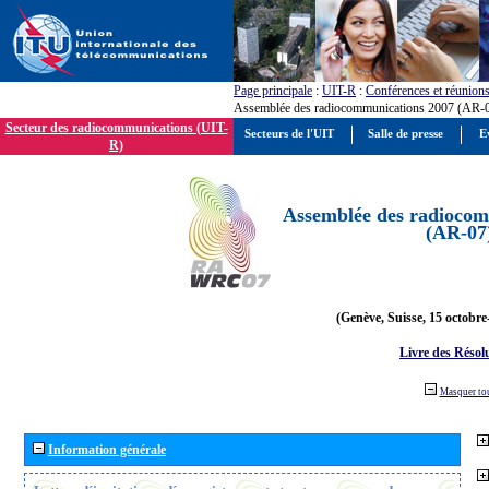
Page principale
:
UIT-R
:
Conférences et réunion
Assemblée des radiocommunications 2007 (AR-
Secteur des radiocommunications (UIT-
Secteurs de l'UIT
Salle de presse
E
R)
Assemblée des radiocom
(AR-07
(Genève, Suisse, 15 octobre
Livre des Résol
Masquer to
Information générale