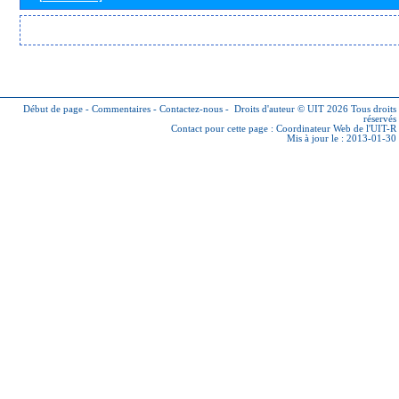
Début de page
-
Commentaires
-
Contactez-nous
-
Droits d'auteur © UIT 2026
Tous droits
réservés
Contact pour cette page :
Coordinateur Web de l'UIT-R
Mis à jour le : 2013-01-30