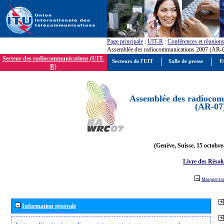
Page principale
:
UIT-R
:
Conférences et réunion
Assemblée des radiocommunications 2007 (AR-
Secteur des radiocommunications (UIT-
Secteurs de l'UIT
Salle de presse
E
R)
Assemblée des radiocom
(AR-07
(Genève, Suisse, 15 octobre
Livre des Résol
Masquer to
Information générale