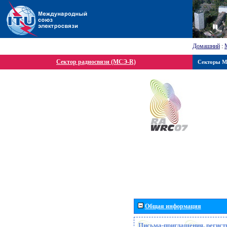
Домашний
:
Сектор радиосвязи (МСЭ-R)
Секторы 
Общая информация
Письма-приглашения, регист