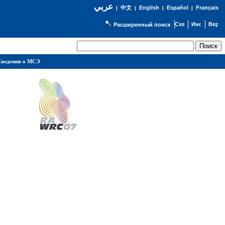
عربي
English
Español
Français
|
中文
|
|
|
Расширенный поиск
ведения о МСЭ