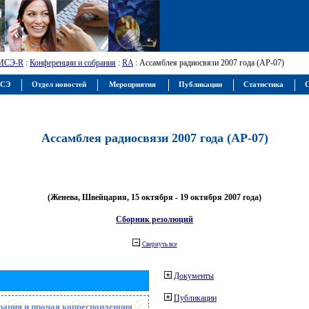
МСЭ-R
:
Конференции и собрания
:
RA
: Ассамблея радиосвязи 2007 года (АР-07)
МСЭ
Отдел новостей
Мероприятия
Публикации
Статистика
С
Ассамблея радиосвязи 2007 года (АР-07)
(Женева, Швейцария, 15 октября - 19 октября 2007 года)
Сборник резолюций
Свернуть все
Документы
Публикации
рация и прочая корреспонденция