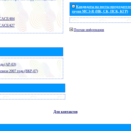
Кандидаты на посты председателей
групп МСЭ-R (ИК, СК, ПСК, КГР)
 CACE/404
 CACE/427
Прочая информация
да (АР-03)
связи 2007 года (ВКР-07)
Для контактов