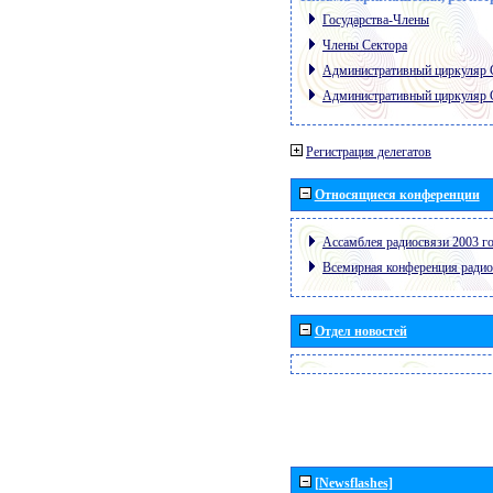
Государства-Члены
Члены Сектора
Административный циркуляр
Административный циркуляр
Регистрация делегатов
Относящиеся конференции
Ассамблея радиосвязи 2003 го
Всемирная конференция радио
Отдел новостей
[Newsflashes]