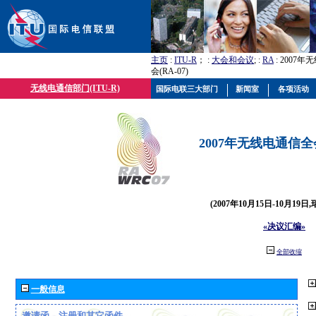
主页
:
ITU-R
； :
大会和会议
; :
RA
: 2007
会(RA-07)
无线电通信部门(ITU-R)
国际电联三大部门
新闻室
各项活动
2007年无线电通信全会(
(2007年10月15日-10月19日
«决议汇编»
全部收缩
一般信息
邀请函、注册和其它函件