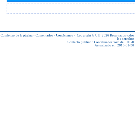
Comienzo de la página
-
Comentarios
-
Contáctenos
-
Copyright © UIT 2026
Reservados todos
los derechos
Contacto público :
Coordenador Web del UIT-R
Actualizado el : 2013-01-30