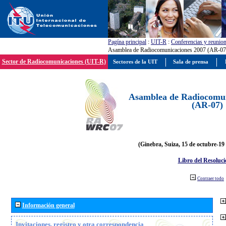
Pagína principal
:
UIT-R
:
Conferencias y reunio
Asamblea de Radiocomunicaciones 2007 (AR-07
Sector de Radiocomunicaciones (UIT-R)
Sectores de la UIT
Sala de prensa
Asamblea de Radiocomun
(AR-07)
(Ginebra, Suiza, 15 de octubre-19
Libro del Resoluci
Contraer todo
Información general
Invitaciones, registro y otra correspondencia