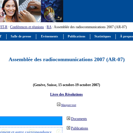
UIT-R
:
Conférences et réunions
:
RA
: Assemblée des radiocommunications 2007 (AR-07)
IT
Salle de presse
Evénements
Publications
Statistiques
À propos
Assemblée des radiocommunications 2007 (AR-07)
(Genève, Suisse, 15 octobre-19 octobre 2007)
Livre des Résolutions
Masquer tout
Documents
Publications
trement et autre correspondance