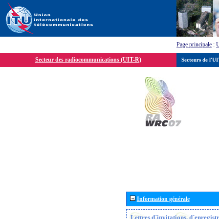
Page principale
:
Secteur des radiocommunications (UIT-R)
Secteurs de l'U
Information générale
Lettres d´invitations, d´enregis