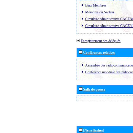
Etats Membres
Membres du Secteur
Circulaire administrative CACE/4
Circulaire administrative CACE/4
Enregistrement des délégués
Conférences relatives
Assembée des radiocommunicati
Conférence mondiale des radioc
Salle de presse
[Newsflashes]