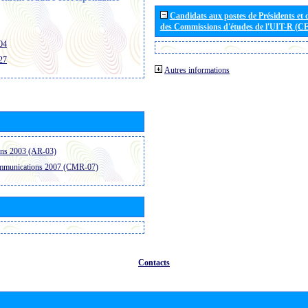
Candidats aux postes de Présidents et 
des Commissions d'études de l'UIT-R (C
04
27
Autres informations
ons 2003 (AR-03)
ommunications 2007 (CMR-07)
Contacts