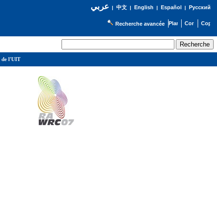
عربي
English
Español
Русский
|
中文
|
|
|
Recherche avancée
 de l'UIT