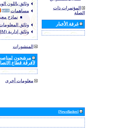
وثائق باللون ال
المؤتمرات ذات
مساهمات
الصلة
نماذج معيا
غرفة الأخبار
وثائق المعلومات (NFO
وثائق إدارية (ADM)
المنشورات
مرشحون لمناصب 
لأفرقة قطاع الاتصال
معلومات أخرى
[Newsflashes]