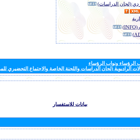
وردي (لجان الدراسات)
رية
I)
الرؤساء ونواب الرؤساء
ات الراديوية (لجان الدراسات واللجنة الخاصة والاجتماع التحضيري للمؤ
بيانات للاستفسار