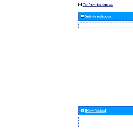
Conferencias conexas
Sala de redacción
[Newsflashes]