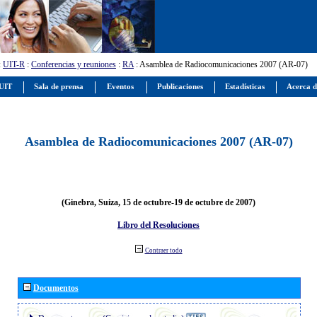
:
UIT-R
:
Conferencias y reuniones
:
RA
: Asamblea de Radiocomunicaciones 2007 (AR-07)
 UIT
Sala de prensa
Eventos
Publicaciones
Estadísticas
Acerca d
Asamblea de Radiocomunicaciones 2007 (AR-07)
(Ginebra, Suiza, 15 de octubre-19 de octubre de 2007)
Libro del Resoluciones
Contraer todo
Documentos