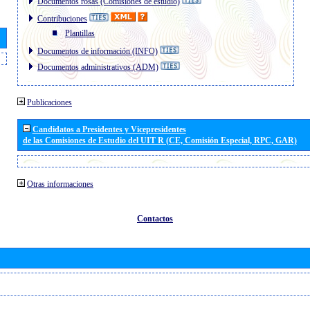
Documentos rosas (Comisiones de estudio)
Contribuciones
Plantillas
Documentos de información (INFO)
Documentos administrativos (ADM)
Publicaciones
Candidatos a Presidentes y Vicepresidentes
de las Comisiones de Estudio del UIT R (CE, Comisión Especial, RPC, GAR)
Otras informaciones
Contactos