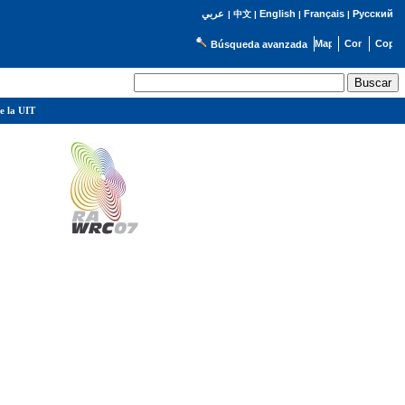
English
Français
Русский
عربي
|
中文
|
|
|
Búsqueda avanzada
e la UIT