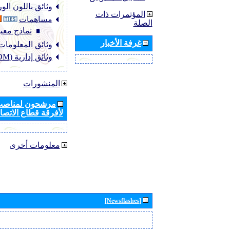
وثائق باللون ال
المؤتمرات ذات
مساهمات
الصلة
نماذج معيا
غرفة الأخبار
وثائق المعلومات (NFO
وثائق إدارية (ADM)
المنشورات
مرشحون لمناصب 
لأفرقة قطاع الاتصال
معلومات أخرى
[Newsflashes]