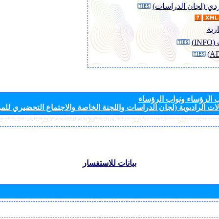
وردي (لجان الدراسات)
رية
I)
الرؤساء ونواب الرؤساء
ات الراديوية (لجان الدراسات واللجنة الخاصة والاجتماع التحضيري للمؤ
بيانات للاستفسار