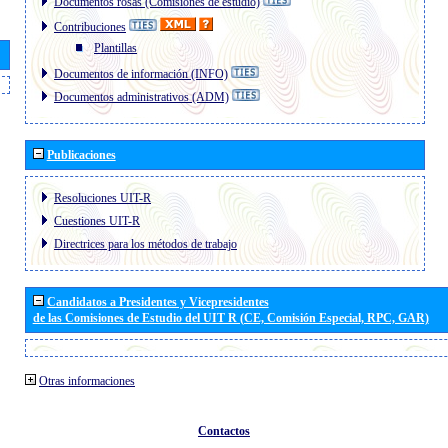
Documentos rosas (Comisiones de estudio)
Contribuciones
Plantillas
Documentos de información (INFO)
Documentos administrativos (ADM)
Publicaciones
Resoluciones UIT-R
Cuestiones UIT-R
Directrices para los métodos de trabajo
Candidatos a Presidentes y Vicepresidentes
de las Comisiones de Estudio del UIT R (CE, Comisión Especial, RPC, GAR)
Otras informaciones
Contactos