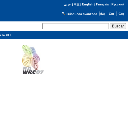
English
Français
Русский
عربي
|
中文
|
|
|
Búsqueda avanzada
e la UIT