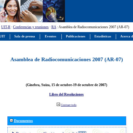
:
UIT-R
:
Conferencias y reuniones
:
RA
: Asamblea de Radiocomunicaciones 2007 (AR-07)
 UIT
Sala de prensa
Eventos
Publicaciones
Estadísticas
Acerca d
Asamblea de Radiocomunicaciones 2007 (AR-07)
(Ginebra, Suiza, 15 de octubre-19 de octubre de 2007)
Libro del Resoluciones
Contraer todo
Documentos