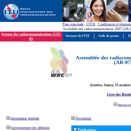
Page principale
:
UIT-R
:
Conférences et réunion
Assemblée des radiocommunications 2007 (AR-
Secteur des radiocommunications (UIT-
Secteurs de l'UIT
Salle de presse
E
R)
Assemblée des radiocom
(AR-07
(Genève, Suisse, 15 octobre
Livre des Résol
Masquer to
Information générale
Documents
Enregistrement des délégués
Publications