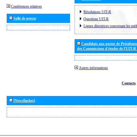
Conférences relatives
Résolutions UIT-R
Salle de presse
Questions UIT-R
Lignes directrices concernant les mét
Candidats aux postes de Présidents 
des Commissions d'études de l'UIT-R
Autres informations
Contacts
[Newsflashes]