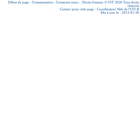
Début de page
-
Commentaires
-
Contactez-nous
-
Droits d'auteur © UIT 2026
Tous droits
réservés
Contact pour cette page :
Coordinateur Web de l'UIT-R
Mis à jour le : 2013-01-30