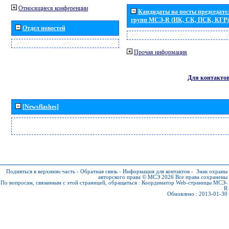
Относящиеся конференции
Кандидаты на посты председател
групп МСЭ-R (ИК, СК, ПСК, КГР)
Отдел новостей
Прочая информация
Для контакто
[Newsflashes]
Подняться в верхнюю часть
-
Обратная связь
-
Информация для контактов
-
Знак охраны
авторского права © МСЭ 2026
Все права сохранены
По вопросам, связанным с этой страницей, обращаться :
Координатор Web-страницы МСЭ-
R
Обновлено : 2013-01-30