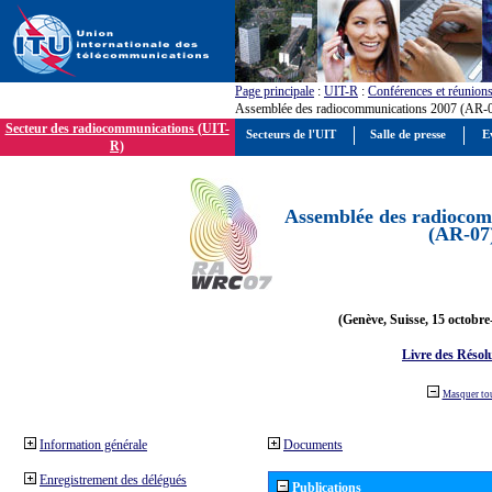
Page principale
:
UIT-R
:
Conférences et réunion
Assemblée des radiocommunications 2007 (AR-
Secteur des radiocommunications (UIT-
Secteurs de l'UIT
Salle de presse
E
R)
Assemblée des radiocom
(AR-07
(Genève, Suisse, 15 octobre
Livre des Résol
Masquer to
Information générale
Documents
Enregistrement des délégués
Publications