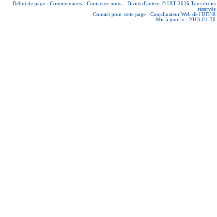
Début de page
-
Commentaires
-
Contactez-nous
-
Droits d'auteur © UIT 2026
Tous droits
réservés
Contact pour cette page :
Coordinateur Web de l'UIT-R
Mis à jour le : 2013-01-30