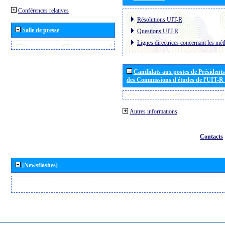
Conférences relatives
Résolutions UIT-R
Salle de presse
Questions UIT-R
Lignes directrices concernant les mét
Candidats aux postes de Présidents 
des Commissions d'études de l'UIT-R
Autres informations
Contacts
[Newsflashes]