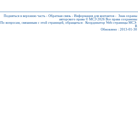
Подняться в верхнюю часть
-
Обратная связь
-
Информация для контактов
-
Знак охраны
авторского права © МСЭ 2026
Все права сохранены
По вопросам, связанным с этой страницей, обращаться :
Координатор Web-страницы МСЭ-
R
Обновлено : 2013-01-30