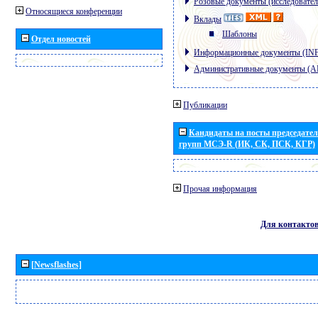
Розовые документы (исследовател
Относящиеся конференции
Вклады
Шаблоны
Отдел новостей
Информационные документы (IN
Административные документы (
Публикации
Кандидаты на посты председател
групп МСЭ-R (ИК, СК, ПСК, КГР)
Прочая информация
Для контакто
[Newsflashes]