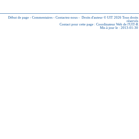
Début de page
-
Commentaires
-
Contactez-nous
-
Droits d'auteur © UIT 2026
Tous droits
réservés
Contact pour cette page :
Coordinateur Web de l'UIT-R
Mis à jour le : 2013-01-30