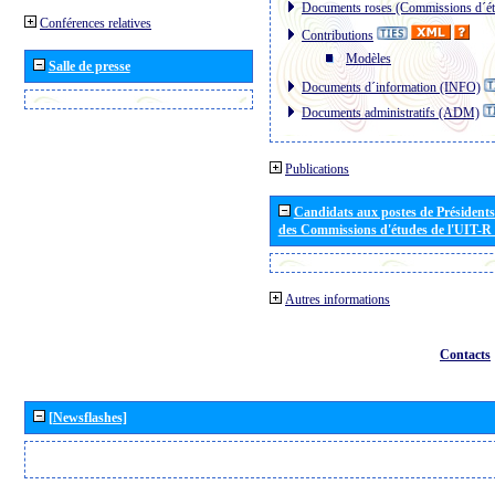
Documents roses (Commissions d´ét
Conférences relatives
Contributions
Modèles
Salle de presse
Documents d´information (INFO)
Documents administratifs (ADM)
Publications
Candidats aux postes de Présidents 
des Commissions d'études de l'UIT-R
Autres informations
Contacts
[Newsflashes]