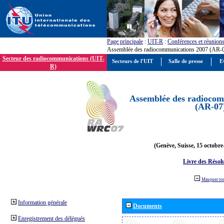
Page principale
:
UIT-R
:
Conférences et réunion
Assemblée des radiocommunications 2007 (AR-
Secteur des radiocommunications (UIT-
Secteurs de l'UIT
Salle de presse
E
R)
Assemblée des radiocom
(AR-07
(Genève, Suisse, 15 octobre
Livre des Résol
Masquer to
Information générale
Documents
Enregistrement des délégués