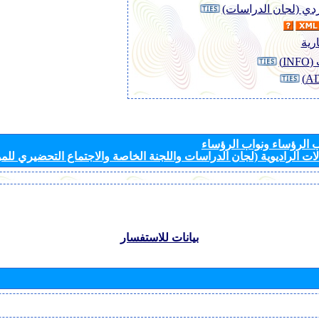
وردي (لجان الدراسات)
رية
I)
الرؤساء ونواب الرؤساء
ات الراديوية (لجان الدراسات واللجنة الخاصة والاجتماع التحضيري للمؤ
بيانات للاستفسار