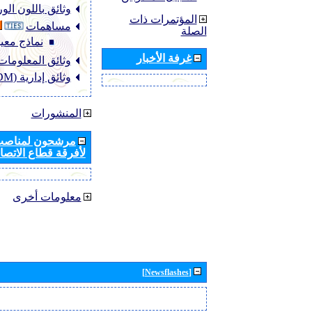
وثائق باللون ال
المؤتمرات ذات
مساهمات
الصلة
نماذج معيا
غرفة الأخبار
وثائق المعلومات (NFO
وثائق إدارية (ADM)
المنشورات
مرشحون لمناصب 
لأفرقة قطاع الاتصال
معلومات أخرى
[Newsflashes]