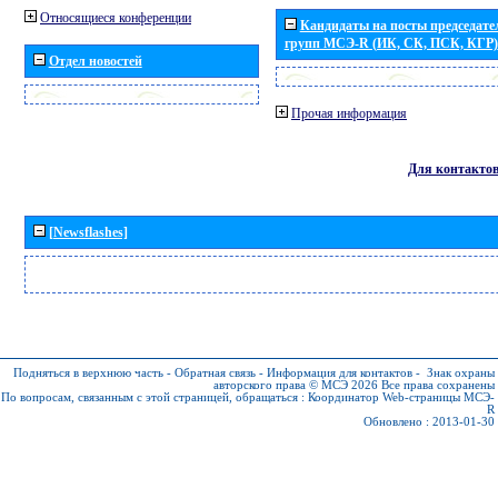
Относящиеся конференции
Кандидаты на посты председател
групп МСЭ-R (ИК, СК, ПСК, КГР)
Отдел новостей
Прочая информация
Для контакто
[Newsflashes]
Подняться в верхнюю часть
-
Обратная связь
-
Информация для контактов
-
Знак охраны
авторского права © МСЭ 2026
Все права сохранены
По вопросам, связанным с этой страницей, обращаться :
Координатор Web-страницы МСЭ-
R
Обновлено : 2013-01-30