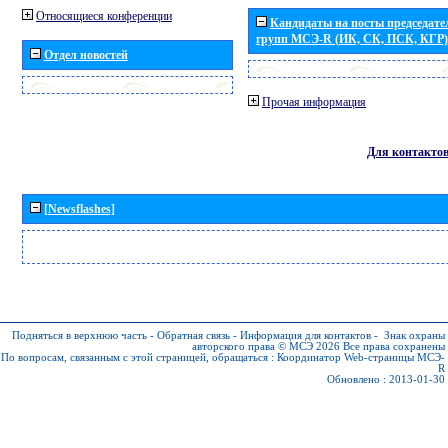
Относящиеся конференции
Кандидаты на посты председател
групп МСЭ-R (ИК, СК, ПСК, КГР)
Отдел новостей
Прочая информация
Для контакто
[Newsflashes]
Подняться в верхнюю часть
-
Обратная связь
-
Информация для контактов
-
Знак охраны
авторского права © МСЭ 2026
Все права сохранены
По вопросам, связанным с этой страницей, обращаться :
Координатор Web-страницы МСЭ-
R
Обновлено : 2013-01-30