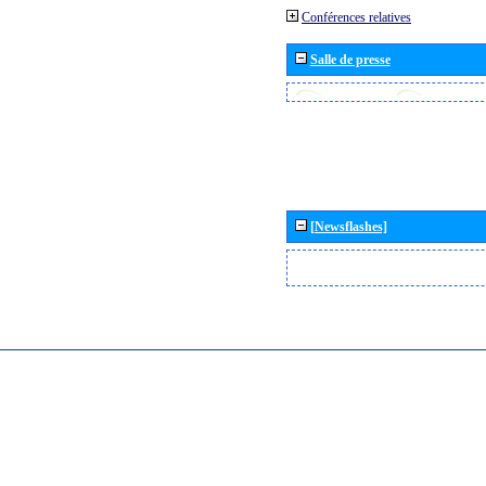
Conférences relatives
Salle de presse
[Newsflashes]