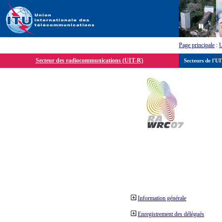
Page principale
:
Secteur des radiocommunications (UIT-R)
Secteurs de l'U
Information générale
Enregistrement des délégués