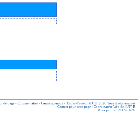
ut de page
-
Commentaires
-
Contactez-nous
-
Droits d'auteur © UIT 2026
Tous droits réservés
Contact pour cette page :
Coordinateur Web de l'UIT-R
Mis à jour le : 2013-01-30