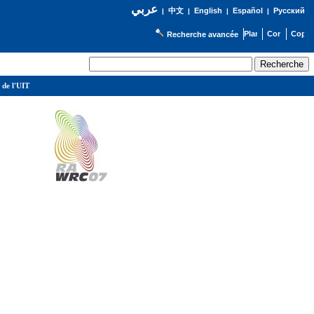
عربي
English
Español
Русский
|
中文
|
|
|
Recherche avancée
 de l'UIT