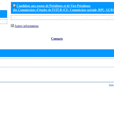
Candidats aux postes de Présidents et de Vice-Présidents
des Commissions d'études de l'UIT-R (CE, Commission spéciale, RPC, GCR)
Autres informations
Contacts
Déb