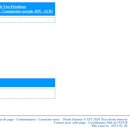
de Vice-Présidents
E, Commission spéciale, RPC, GCR)
ut de page
-
Commentaires
-
Contactez-nous
-
Droits d'auteur © UIT 2026
Tous droits réservés
Contact pour cette page :
Coordinateur Web de l'UIT-R
Mis à jour le : 2013-01-30