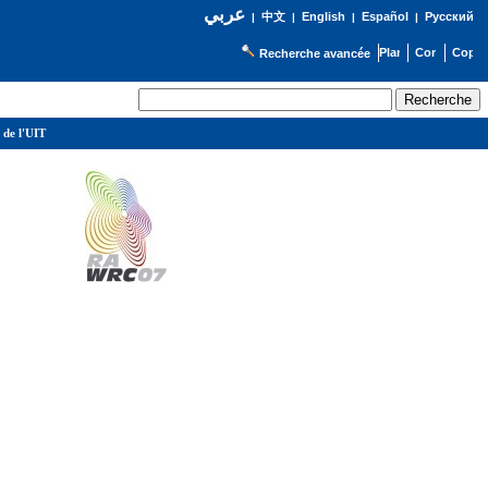
عربي
English
Español
Русский
|
中文
|
|
|
Recherche avancée
 de l'UIT