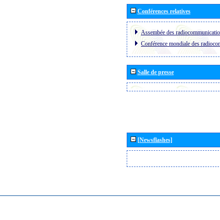
Conférences relatives
Assembée des radiocommunicati
Conférence mondiale des radioc
Salle de presse
[Newsflashes]