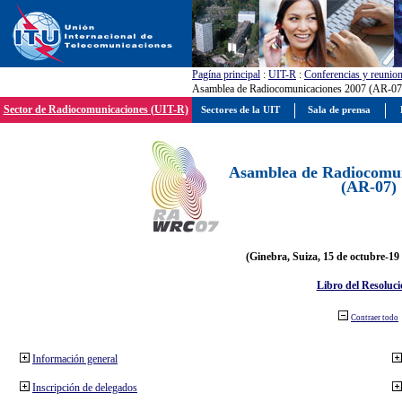
Pagína principal
:
UIT-R
:
Conferencias y reunio
Asamblea de Radiocomunicaciones 2007 (AR-07
Sector de Radiocomunicaciones (UIT-R)
Sectores de la UIT
Sala de prensa
Asamblea de Radiocomun
(AR-07)
(Ginebra, Suiza, 15 de octubre-19
Libro del Resoluci
Contraer todo
Información general
Inscripción de delegados